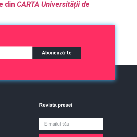
te din
CARTA Universității de
Abonează-te
Revista presei