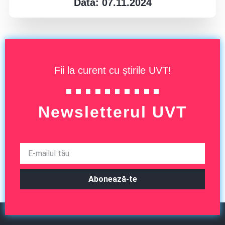
Data: 07.11.2024
Fii la curent cu știrile UVT!
Newsletterul UVT
Abonează-te