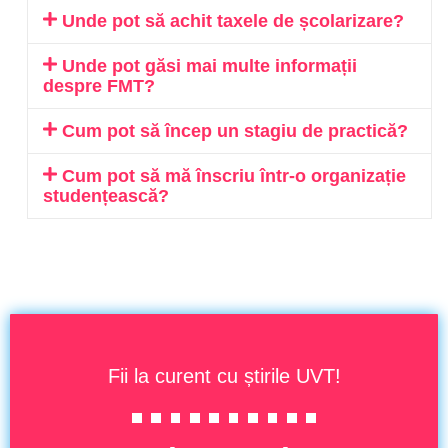
Unde pot să achit taxele de școlarizare?
Unde pot găsi mai multe informații
despre FMT?
Cum pot să încep un stagiu de practică?
Cum pot să mă înscriu într-o organizație
studențească?
Fii la curent cu știrile UVT!