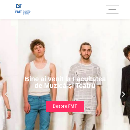
Bine ai venit la Facultatea
de Muzică și Teatru
Despre FMT