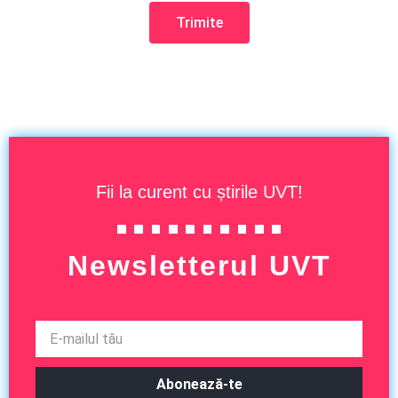
Trimite
Fii la curent cu știrile UVT!
Newsletterul UVT
Abonează-te