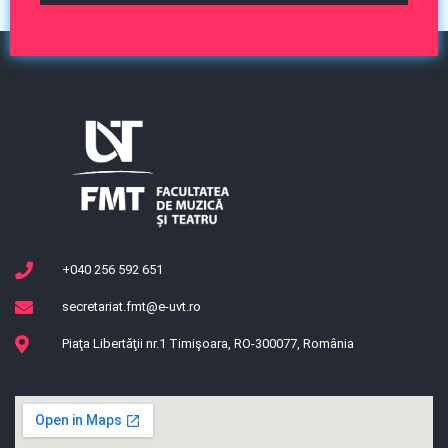
+040 256 592 651
secretariat.fmt@e-uvt.ro
Piaţa Libertăţii nr.1 Timişoara, RO-300077, România