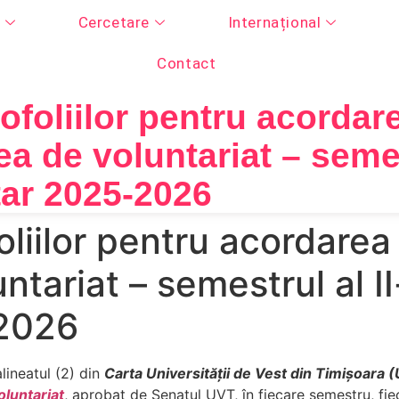
Cercetare
Internațional
Contact
foliilor pentru acordare
ea de voluntariat – semest
tar 2025-2026
liilor pentru acordarea
ntariat – semestrul al II
-2026
alineatul (2) din
Carta Universității de Vest din Timișoara 
oluntariat
, aprobat de Senatul UVT, în fiecare semestru, f