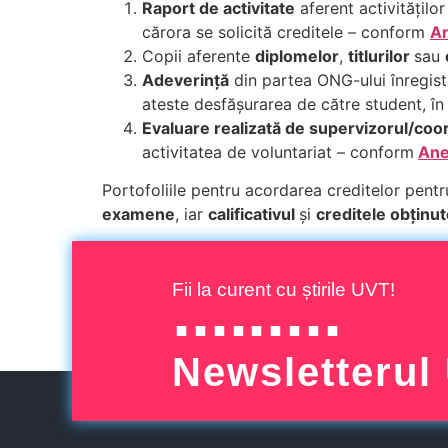
Raport de activitate
aferent activitățilo
cărora se solicită creditele – conform
An
Copii aferente
diplomelor
,
titlurilor
sau
Adeverință
din partea ONG-ului înregist
ateste desfășurarea de către student, în
Evaluare realizată de supervizorul/co
activitatea de voluntariat – conform
Ane
Portofoliile pentru acordarea creditelor pentru
examene
, iar
calificativul
și
creditele obținu
Fii la curent cu știrile UVT!
Newsletterul