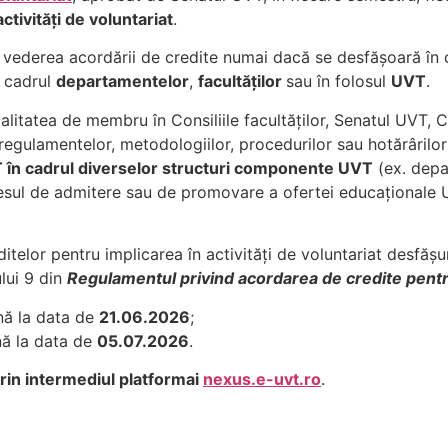
activități de voluntariat
.
în vederea acordării de credite numai dacă se desfășoară în
 cadrul
departamentelor
,
facultăților
sau în folosul
UVT
.
alitatea de membru în Consiliile facultăților, Senatul UVT, 
regulamentelor, metodologiilor, procedurilor sau hotărârilo
 în cadrul diverselor structuri componente UVT
(ex. depa
esul de admitere sau de promovare a ofertei educaționale 
elor pentru implicarea în activități de voluntariat desfășurat
lui 9 din
Regulamentul privind acordarea de credite pentru
nă la data de
21.06.2026
;
nă la data de
05.07.2026
.
prin intermediul platformai
nexus.e-uvt.ro
.