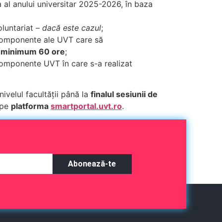
ea al anului universitar 2025-2026, în baza
oluntariat –
dacă este cazul
;
 componente ale UVT care să
e
minimum 60 ore
;
componente UVT în care s-a realizat
nivelul facultății până la
finalul sesiunii de
 pe
platforma
smartportal.uvt.ro
.
Abonează-te