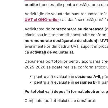
credite
transferabile pentru desfășurarea de
Activitățile de voluntariat sunt recunoscute 
UVT al ONG-urilor
sau dacă se desfășoară în
Activitatea de
reprezentare studențească
(c
cămin sau în alte comisii constituite conform 
neremunerate desfășurate de studenții UVT
evenimentelor din cadrul UVT, suport în proc
ca
activități de voluntariat
.
Depunerea portofoliilor pentru acordarea credit
2025-2026 se poate realiza, conform articolu
pentru a fi evaluate în
sesiunea A-II
, pâ
pentru a fi evaluate în
sesiunea B-II
, pâ
Portofoliul va fi depus în format electronic, 
Conținutul portofoliului este următorul: