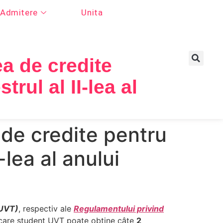
Admitere
Unita
a de credite
rul al II-lea al
 de credite pentru
-lea al anului
(UVT)
, respectiv ale
Regulamentului privind
iecare student UVT poate obține câte
2