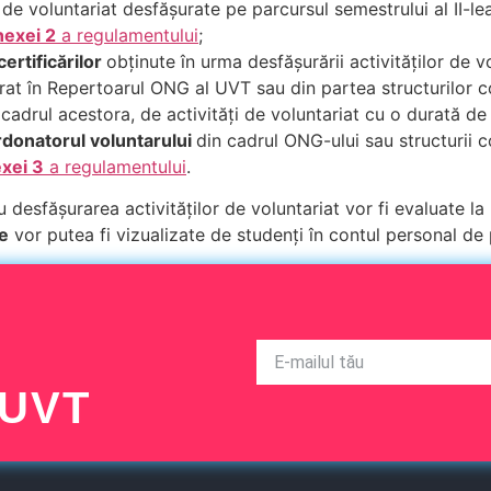
r de voluntariat desfășurate pe parcursul semestrului al II-l
exei 2
a regulamentului
;
certificărilor
obținute în urma desfășurării activităților de v
rat în Repertoarul ONG al UVT sau din partea structurilor
 cadrul acestora, de activități de voluntariat cu o durată d
ordonatorul
voluntarului
din cadrul ONG-ului sau structurii 
xei 3
a regulamentului
.
 desfășurarea activităților de voluntariat vor fi evaluate la 
te
vor putea fi vizualizate de studenți în contul personal de
 UVT