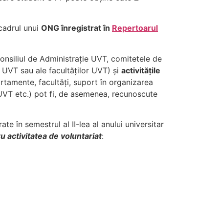
 cadrul unui
ONG înregistrat în
Repertoarul
Consiliul de Administrație UVT, comitetele de
r UVT sau ale facultăților UVT) și
activitățile
rtamente, facultăți, suport în organizarea
UVT etc.) pot fi, de asemenea, recunoscute
e în semestrul al II-lea al anului universitar
 activitatea de voluntariat
: